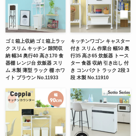
ゴミ箱上収納 ゴミ箱上ラッ
キッチンワゴン キャスター
ク スリム キッチン 隙間収
付き スリム 作業台 幅50 奥
納 幅34 奥行40 高さ170 食
行35 高さ65 炊飯器 トース
器棚 レンジ台 炊飯器 スリ
ター 食器 収納 引き出し 付
ム 木製 薄型 ラック 棚 ホワ
き コンパクト ラック 2段 3
イト ブラウン No.11933
段 木製 No.11910