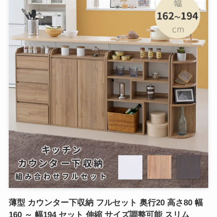
薄型 カウンター下収納 フルセット 奥行20 高さ80 幅
160 ～ 幅194 セット 伸縮 サイズ調整可能 スリム