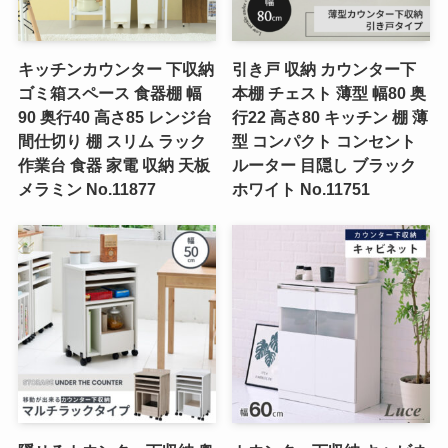
キッチンカウンター 下収納
引き戸 収納 カウンター下
ゴミ箱スペース 食器棚 幅
本棚 チェスト 薄型 幅80 奥
90 奥行40 高さ85 レンジ台
行22 高さ80 キッチン 棚 薄
間仕切り 棚 スリム ラック
型 コンパクト コンセント
作業台 食器 家電 収納 天板
ルーター 目隠し ブラック
メラミン No.11877
ホワイト No.11751