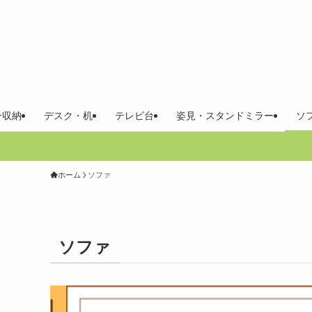
ン収納
デスク・机
テレビ台
姿見・スタンドミラー
ソ
ホーム
ソファ
ソファ