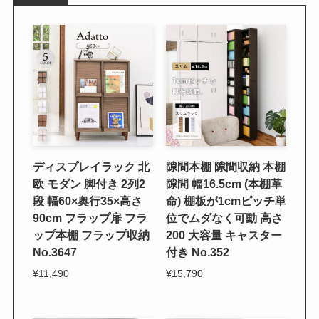
ディスプレイラック 北
隙間本棚 隙間収納 本棚
欧 モダン 脚付き 2列2
隙間 幅16.5cm (本棚革
段 幅60×奥行35×高さ
命) 棚板が1cmピッチ単
90cm フラップ扉 フラ
位でムダなく可動 高さ
ップ本棚 フラップ収納
200 大容量 キャスター
No.3647
付き No.352
¥11,490
¥15,790