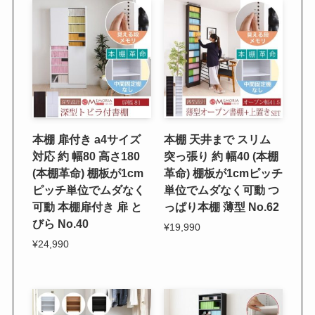
本棚 扉付き a4サイズ
本棚 天井まで スリム
対応 約 幅80 高さ180
突っ張り 約 幅40 (本棚
(本棚革命) 棚板が1cm
革命) 棚板が1cmピッチ
ピッチ単位でムダなく
単位でムダなく可動 つ
可動 本棚扉付き 扉 と
っぱり本棚 薄型 No.62
びら No.40
¥19,990
¥24,990