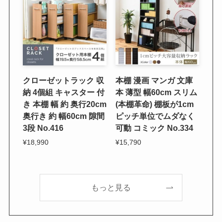
クローゼットラック 収
本棚 漫画 マンガ 文庫
納 4個組 キャスター 付
本 薄型 幅60cm スリム
き 本棚 幅 約 奥行20cm
(本棚革命) 棚板が1cm
奥行き 約 幅60cm 隙間
ピッチ単位でムダなく
3段 No.416
可動 コミック No.334
¥18,990
¥15,790
もっと見る