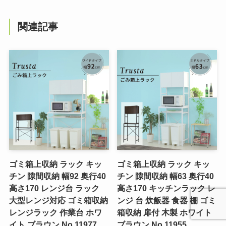
関連記事
ゴミ箱上収納 ラック キッ
ゴミ箱上収納 ラック キッ
チン 隙間収納 幅92 奥行40
チン 隙間収納 幅63 奥行40
高さ170 レンジ台 ラック
高さ170 キッチンラック レ
大型レンジ対応 ゴミ箱収納
ンジ 台 炊飯器 食器 棚 ゴミ
レンジラック 作業台 ホワ
箱収納 扉付 木製 ホワイト
イト ブラウン No.11977
ブラウン No.11955