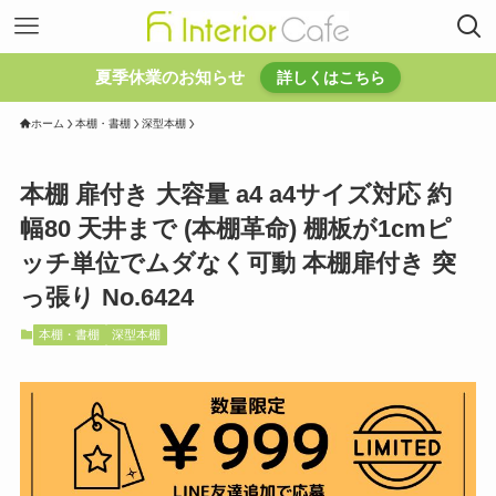
夏季休業のお知らせ
詳しくはこちら
ホーム
本棚・書棚
深型本棚
本棚 扉付き 大容量 a4 a4サイズ対応 約
幅80 天井まで (本棚革命) 棚板が1cmピ
ッチ単位でムダなく可動 本棚扉付き 突
っ張り No.6424
本棚・書棚
深型本棚