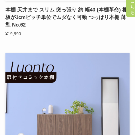
懸賞応募はこち
本棚 天井まで スリム 突っ張り 約 幅40 (本棚革命) 棚
板が1cmピッチ単位でムダなく可動 つっぱり本棚 薄
型 No.62
¥19,990